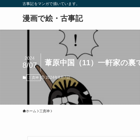
古事記をマンガで描いています。
漫画で絵・古事記
2024
葦原中国（11）一軒家の裏
8/07
2024年8月7日
三貴神
ホーム
三貴神