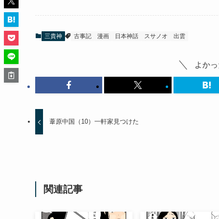
三貴神
古事記
漫画
日本神話
スサノオ
出雲
よかっ
葦原中国（10）一軒家見つけた
関連記事