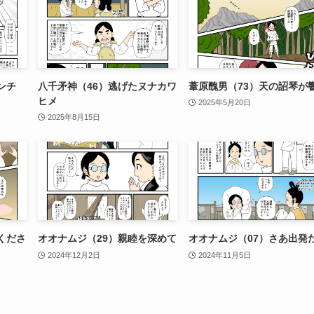
ンチ
八千矛神（46）逃げたヌナカワ
葦原醜男（73）天の詔琴が
ヒメ
2025年5月20日
2025年8月15日
くださ
オオナムジ（29）親睦を深めて
オオナムジ（07）さあ出発
2024年12月2日
2024年11月5日