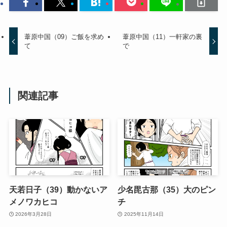
葦原中国（09）ご飯を求め
葦原中国（11）一軒家の裏
て
で
関連記事
天若日子（39）動かないア
少名毘古那（35）大のピン
メノワカヒコ
チ
2026年3月28日
2025年11月14日