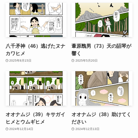
八千矛神（46）逃げたヌナ
葦原醜男（73）天の詔琴が
カワヒメ
響く
2025年8月15日
2025年5月20日
オオナムジ（39）キサガイ
オオナムジ（38）助けてく
ヒメとウムギヒメ
ださい
2024年12月14日
2024年12月13日