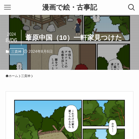
漫画で絵・古事記
2024
葦原中国（10）一軒家見つけた
8/06
2024年8月6日
三貴神
ホーム
三貴神