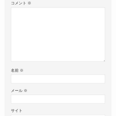
コメント
※
名前
※
メール
※
サイト