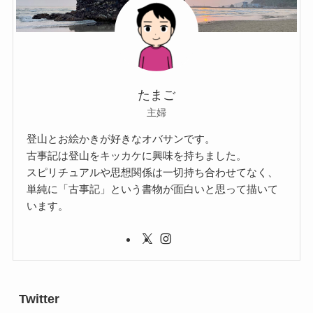
たまご
主婦
登山とお絵かきが好きなオバサンです。
古事記は登山をキッカケに興味を持ちました。
スピリチュアルや思想関係は一切持ち合わせてなく、
単純に「古事記」という書物が面白いと思って描いて
います。
Twitter