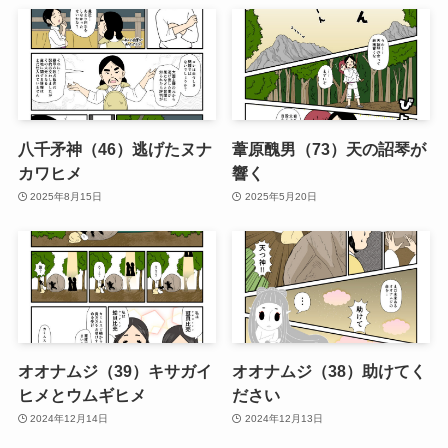
八千矛神（46）逃げたヌナ
葦原醜男（73）天の詔琴が
カワヒメ
響く
2025年8月15日
2025年5月20日
オオナムジ（39）キサガイ
オオナムジ（38）助けてく
ヒメとウムギヒメ
ださい
2024年12月14日
2024年12月13日