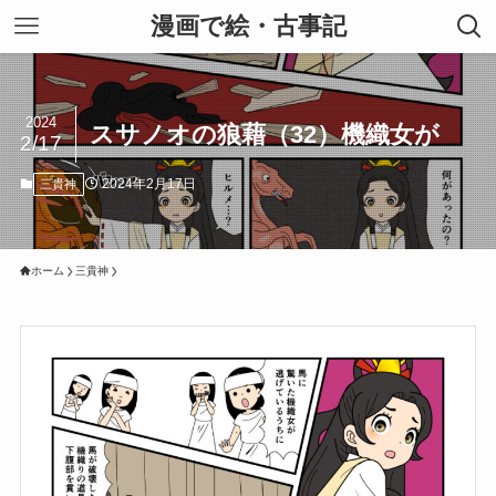
漫画で絵・古事記
2024
スサノオの狼藉（32）機織女が
2/17
2024年2月17日
三貴神
ホーム
三貴神