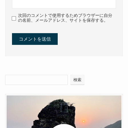
次回のコメントで使用するためブラウザーに自分
の名前、メールアドレス、サイトを保存する。
検索