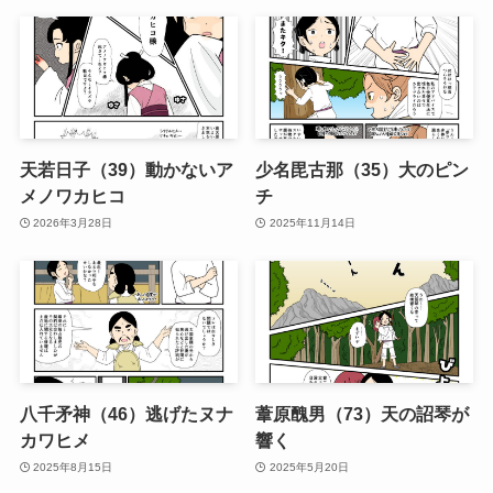
天若日子（39）動かないア
少名毘古那（35）大のピン
メノワカヒコ
チ
2026年3月28日
2025年11月14日
八千矛神（46）逃げたヌナ
葦原醜男（73）天の詔琴が
カワヒメ
響く
2025年8月15日
2025年5月20日