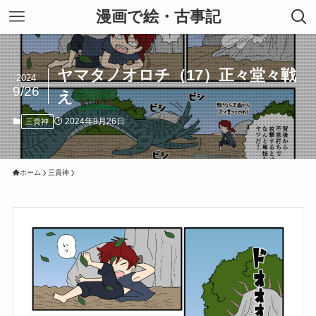
漫画で絵・古事記
ヤマタノオロチ（17）正々堂々戦
2024
9/26
え
2024年9月26日
三貴神
ホーム
三貴神