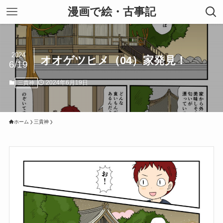
漫画で絵・古事記
2024
オオゲツヒメ（04）家発見！
6/19
2024年6月19日
三貴神
ホーム
三貴神