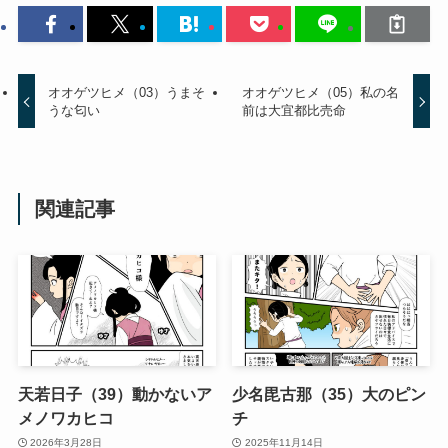
オオゲツヒメ（03）うまそ
オオゲツヒメ（05）私の名
うな匂い
前は大宜都比売命
関連記事
天若日子（39）動かないア
少名毘古那（35）大のピン
メノワカヒコ
チ
2026年3月28日
2025年11月14日