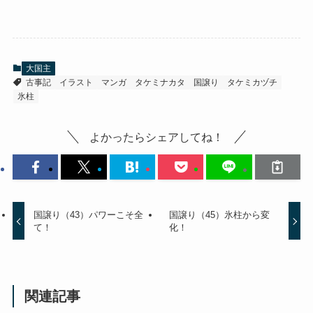
大国主
古事記
イラスト
マンガ
タケミナカタ
国譲り
タケミカヅチ
氷柱
よかったらシェアしてね！
国譲り（43）パワーこそ全
国譲り（45）氷柱から変
て！
化！
関連記事