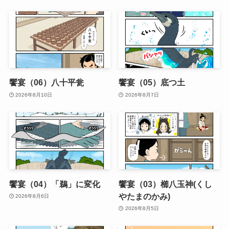
饗宴（06）八十平瓮
饗宴（05）底つ土
2026年8月10日
2026年8月7日
饗宴（04）「鵜」に変化
饗宴（03）櫛八玉神(くし
やたまのかみ)
2026年8月6日
2026年8月5日