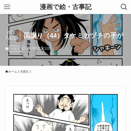
漫画で絵・古事記
2026
国譲り（44）タケミカヅチの手が
7/01
2026年7月1日
大国主
ホーム
大国主