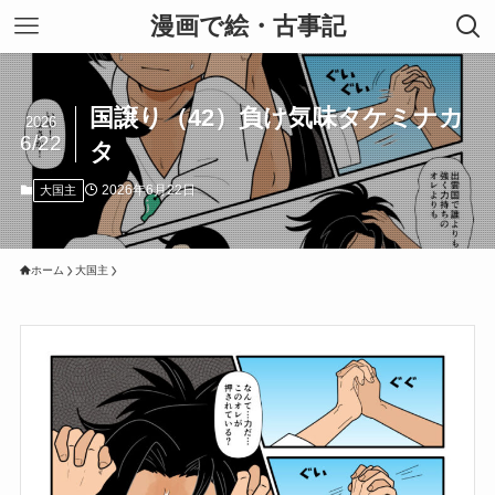
漫画で絵・古事記
国譲り（42）負け気味タケミナカ
2026
6/22
タ
2026年6月22日
大国主
ホーム
大国主