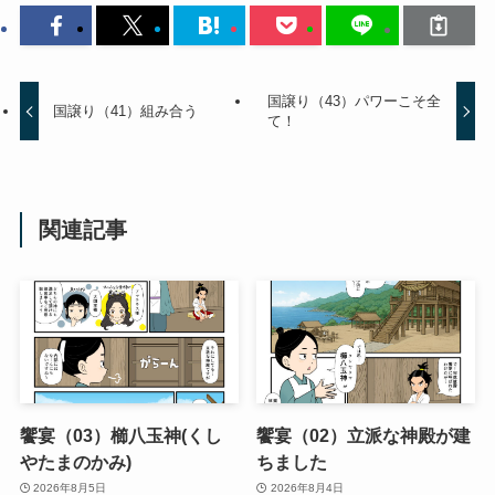
国譲り（43）パワーこそ全
国譲り（41）組み合う
て！
関連記事
饗宴（03）櫛八玉神(くし
饗宴（02）立派な神殿が建
やたまのかみ)
ちました
2026年8月5日
2026年8月4日