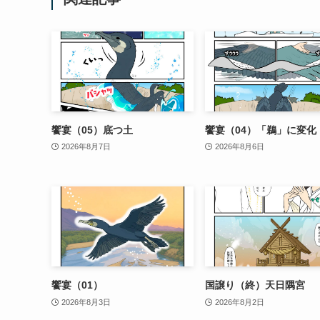
饗宴（05）底つ土
饗宴（04）「鵜」に変化
2026年8月7日
2026年8月6日
饗宴（01）
国譲り（終）天日隅宮
2026年8月3日
2026年8月2日