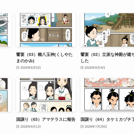
饗宴（03）櫛八玉神(くしやた
饗宴（02）立派な神殿が建
まのかみ)
した
2026年8月5日
2026年8月4日
国譲り（65）アマテラスに報告
国譲り（64）タケミカヅチ
2026年8月1日
2026年7月29日