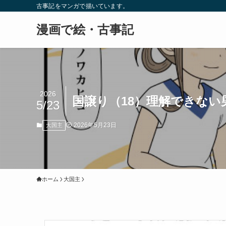
古事記をマンガで描いています。
漫画で絵・古事記
2026
国譲り（18）理解できない
5/23
2026年5月23日
大国主
ホーム
大国主