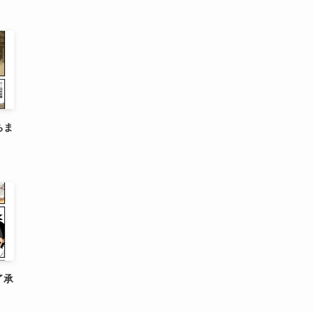
ちま
了承