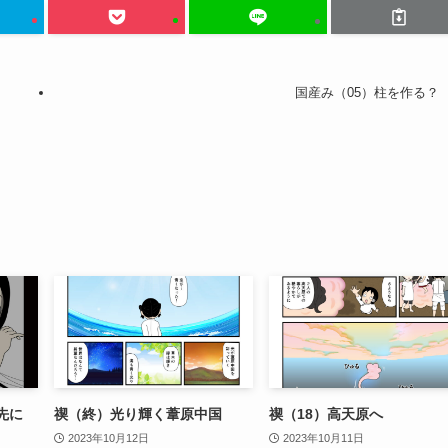
国産み（05）柱を作る？
先に
禊（終）光り輝く葦原中国
禊（18）高天原へ
2023年10月12日
2023年10月11日