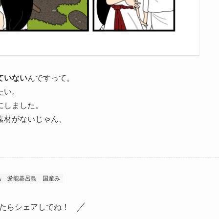
ていない
んですって。
たい。
にしました。
素材がないじゃん、
島
淤能碁呂島
国産み
たらシェアしてね！