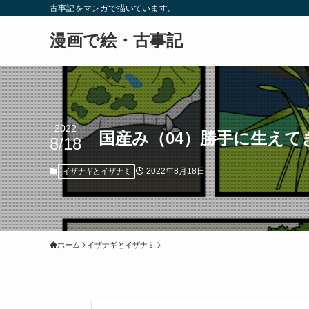
古事記をマンガで描いています。
漫画で絵・古事記
2022
国産み（04）勝手に生えて
8/18
2022年8月18日
イザナギとイザナミ
ホーム
イザナギとイザナミ