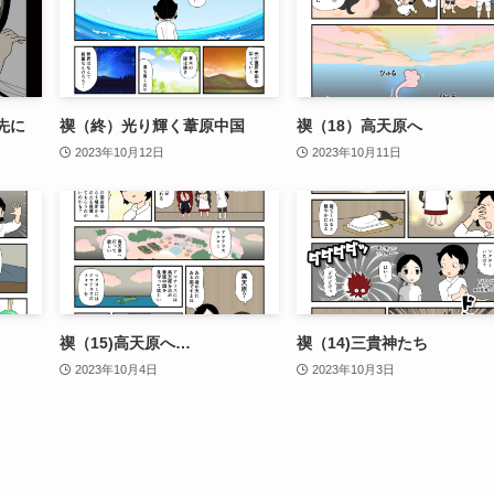
先に
禊（終）光り輝く葦原中国
禊（18）高天原へ
2023年10月12日
2023年10月11日
禊（15)高天原へ…
禊（14)三貴神たち
2023年10月4日
2023年10月3日