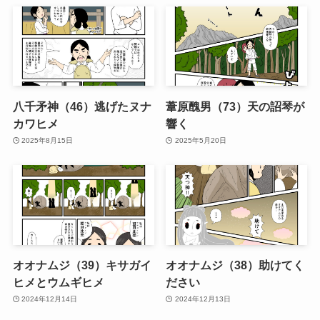
八千矛神（46）逃げたヌナ
葦原醜男（73）天の詔琴が
カワヒメ
響く
2025年8月15日
2025年5月20日
オオナムジ（39）キサガイ
オオナムジ（38）助けてく
ヒメとウムギヒメ
ださい
2024年12月14日
2024年12月13日