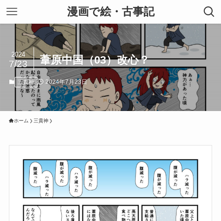
漫画で絵・古事記
2024
葦原中国（03）改心？
7/23
2024年7月23日
三貴神
ホーム
三貴神