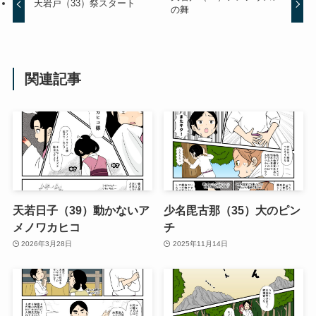
天岩戸（33）祭スタート
の舞
関連記事
天若日子（39）動かないア
少名毘古那（35）大のピン
メノワカヒコ
チ
2026年3月28日
2025年11月14日