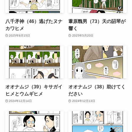
八千矛神（46）逃げたヌナ
葦原醜男（73）天の詔琴が
カワヒメ
響く
2025年8月15日
2025年5月20日
オオナムジ（39）キサガイ
オオナムジ（38）助けてく
ヒメとウムギヒメ
ださい
2024年12月14日
2024年12月13日