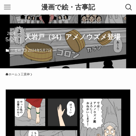
漫画で絵・古事記
2024
天岩戸（34）アメノウズメ登場
5/07
2024年5月7日
三貴神
ホーム
三貴神