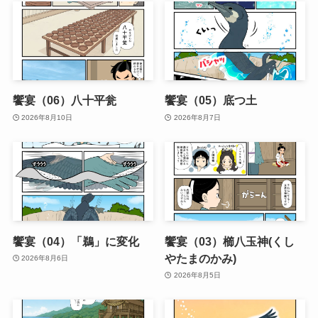
饗宴（06）八十平瓮
饗宴（05）底つ土
2026年8月10日
2026年8月7日
饗宴（04）「鵜」に変化
饗宴（03）櫛八玉神(くし
やたまのかみ)
2026年8月6日
2026年8月5日