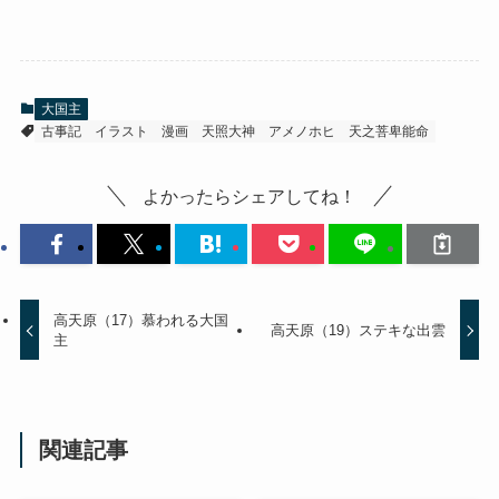
大国主
古事記
イラスト
漫画
天照大神
アメノホヒ
天之菩卑能命
よかったらシェアしてね！
高天原（17）慕われる大国
高天原（19）ステキな出雲
主
関連記事