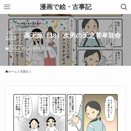
漫画で絵・古事記
2026
高天原（18）次男の天之菩卑能命
1/13
2026年1月13日
大国主
ホーム
大国主