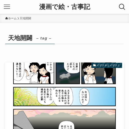
漫画で絵・古事記
ホーム
天地開闢
天地開闢
– tag –
イザナギとイザナミ