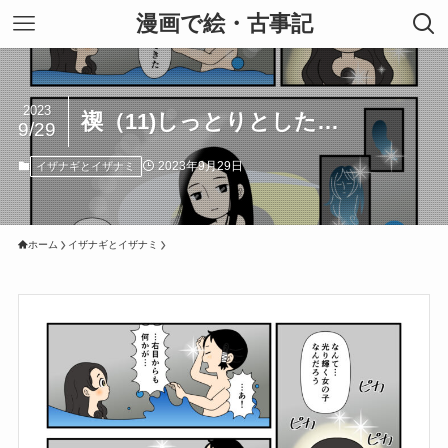
漫画で絵・古事記
2023
禊（11)しっとりとした…
9/29
2023年9月29日
イザナギとイザナミ
ホーム
イザナギとイザナミ