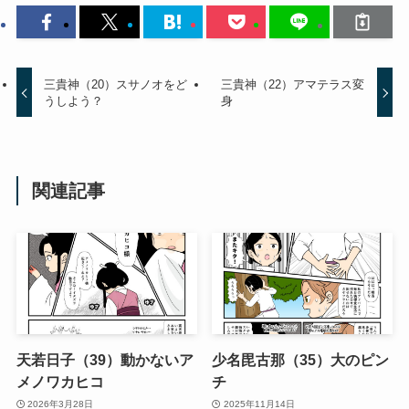
三貴神（20）スサノオをど
三貴神（22）アマテラス変
うしよう？
身
関連記事
天若日子（39）動かないア
少名毘古那（35）大のピン
メノワカヒコ
チ
2026年3月28日
2025年11月14日