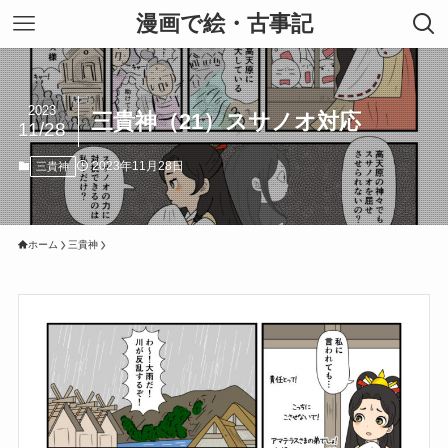
漫画で絵・古事記
2023
三貴神（21）スサノオ対応
11/28
2023年11月28日
三貴神
ホーム
三貴神