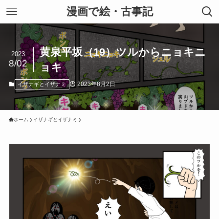
漫画で絵・古事記
黄泉平坂（19）ツルからニョキニ
2023
8/02
ョキ
2023年8月2日
イザナギとイザナミ
ホーム
イザナギとイザナミ