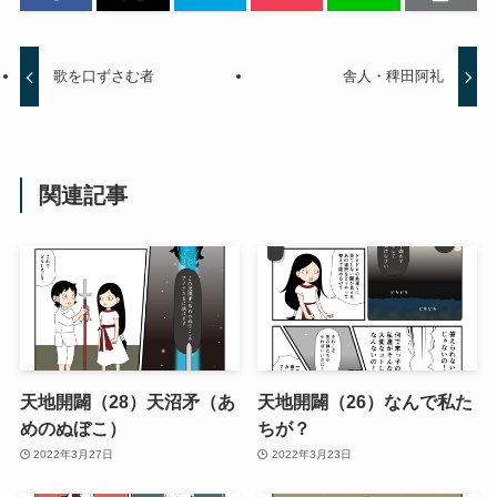
歌を口ずさむ者
舎人・稗田阿礼
関連記事
天地開闢（28）天沼矛（あ
天地開闢（26）なんで私た
めのぬぼこ）
ちが？
2022年3月27日
2022年3月23日