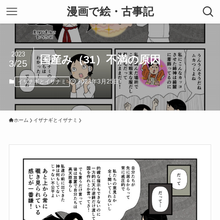
漫画で絵・古事記
2023
国産み（31）不満の原因
3/25
2023年3月25日
イザナギとイザナミ
ホーム
イザナギとイザナミ