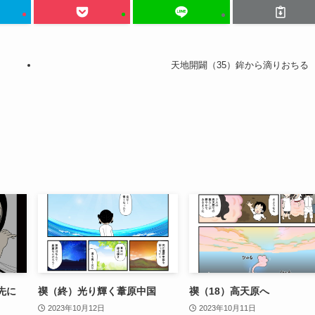
天地開闢（35）鉾から滴りおちる
先に
禊（終）光り輝く葦原中国
禊（18）高天原へ
2023年10月12日
2023年10月11日