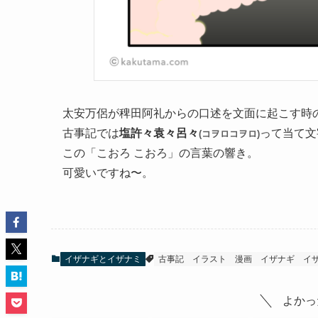
太安万侶が稗田阿礼からの口述を文面に起こす時
古事記では
塩許々袁々呂々
って当て文
(コヲロコヲロ)
この「こおろ こおろ」の言葉の響き。
可愛いですね〜。
イザナギとイザナミ
古事記
イラスト
漫画
イザナギ
イ
よかっ