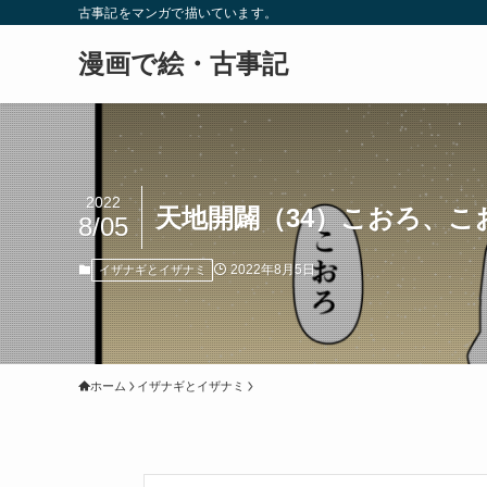
古事記をマンガで描いています。
漫画で絵・古事記
2022
天地開闢（34）こおろ、こ
8/05
2022年8月5日
イザナギとイザナミ
ホーム
イザナギとイザナミ