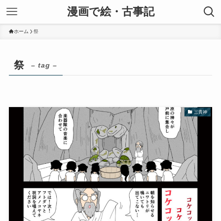
漫画で絵・古事記
ホーム
祭
祭
– tag –
三貴神