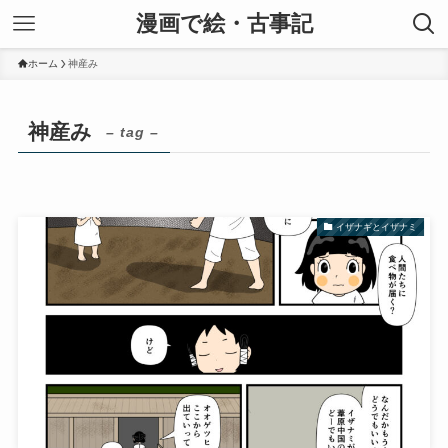
漫画で絵・古事記
ホーム
神産み
神産み
– tag –
イザナギとイザナミ