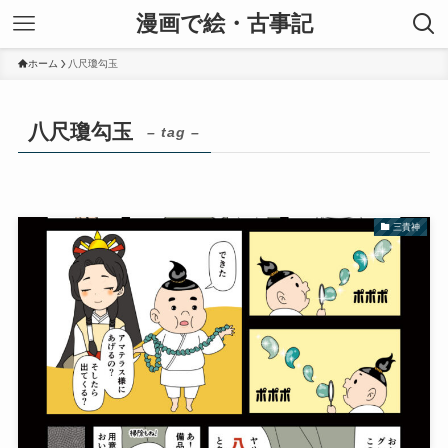
漫画で絵・古事記
ホーム
八尺瓊勾玉
八尺瓊勾玉
– tag –
三貴神