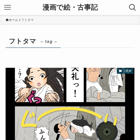
漫画で絵・古事記
ホーム
フトタマ
フトタマ
– tag –
三貴神