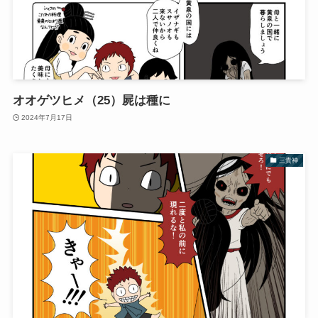
オオゲツヒメ（25）屍は種に
2024年7月17日
三貴神