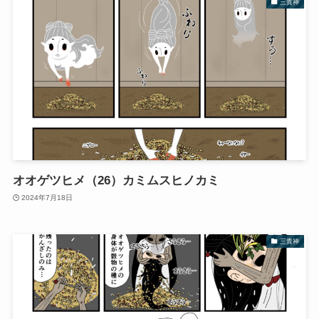
三貴神
オオゲツヒメ（26）カミムスヒノカミ
2024年7月18日
三貴神