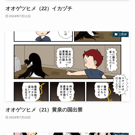
オオゲツヒメ（22）イカヅチ
2024年7月11日
三貴神
オオゲツヒメ（21）黄泉の国出禁
2024年7月10日